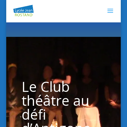
Le Club
théâtre au
défi