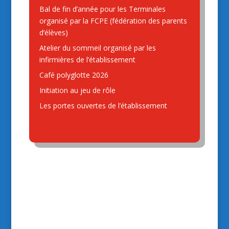
La soirée de Noël
Bal de fin d’année pour les Terminales
organisé par la FCPE (fédération des parents
d’élèves)
Atelier du sommeil organisé par les
infirmières de l’établissement
Café polyglotte 2026
Initiation au jeu de rôle
Les portes ouvertes de l’établissement