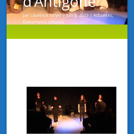
d’Antigone
par
Laurence Noyer
|
Juin 8, 2023
|
Actualités
,
Événements culturels