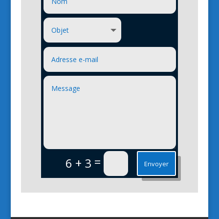
=
6 + 3
Envoyer