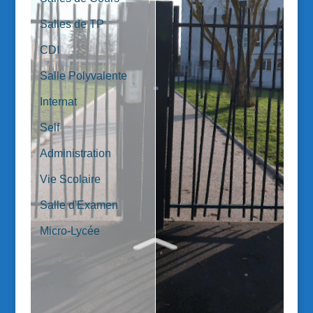
Salles de TP 
CDI 
Salle Polyvalente 
Internat 
Self 
Administration 
Vie Scolaire 
Salle d'Examen 
Micro-Lycée 