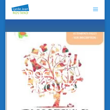
TROC DE
FRINGUES
par
0140017T
|
Mar 20, 2019
|
Clubs