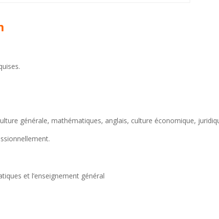
n
quises.
.
lture générale, mathématiques, anglais, culture économique, juridiq
essionnellement.
atiques et l’enseignement général