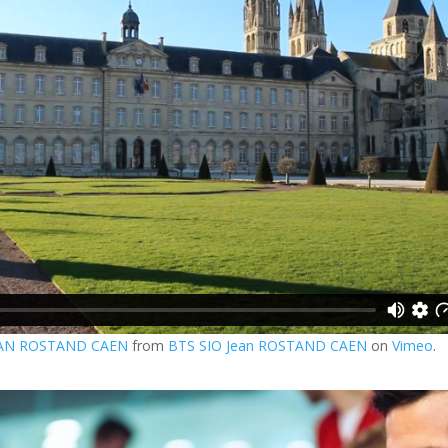
EAN ROSTAND CAEN
from
BTS SIO Jean ROSTAND CAEN
on
Vimeo
.