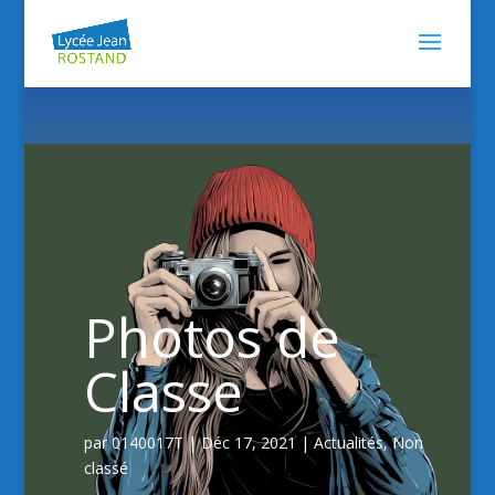
Photos de
Classe
par
0140017T
|
Déc 17, 2021
|
Actualités
,
Non
classé