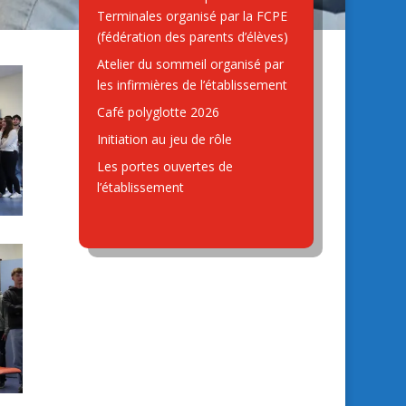
Terminales organisé par la FCPE
(fédération des parents d’élèves)
Atelier du sommeil organisé par
les infirmières de l’établissement
Café polyglotte 2026
Initiation au jeu de rôle
Les portes ouvertes de
l’établissement