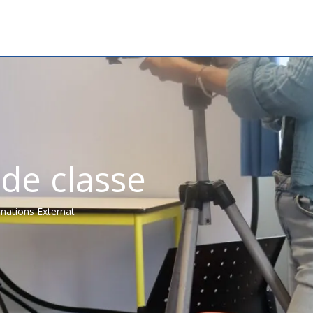
de classe
mations Externat