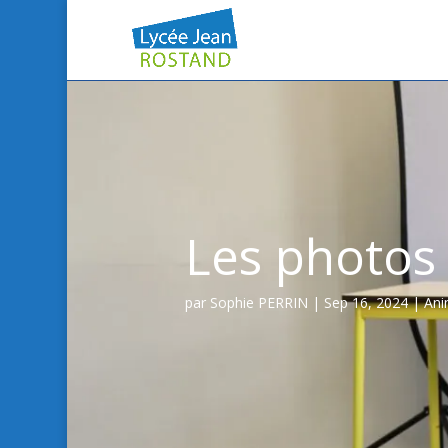
Les photos 
par
Sophie PERRIN
|
Sep 16, 2024
|
Ani