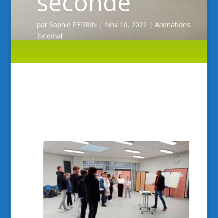
seconde
par
Sophie PERRIN
|
Nov 10, 2022
|
Animations
Externat