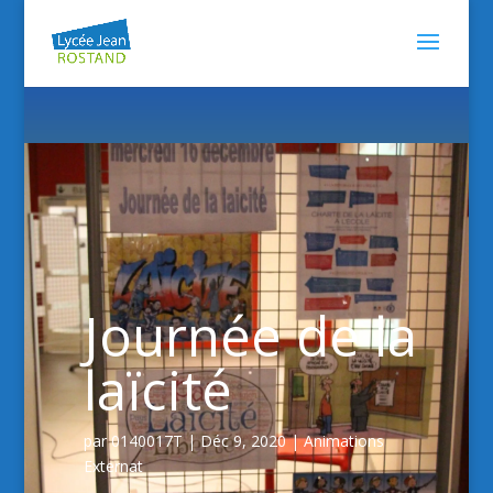
Journée de la
laïcité
par
0140017T
|
Déc 9, 2020
|
Animations
Externat