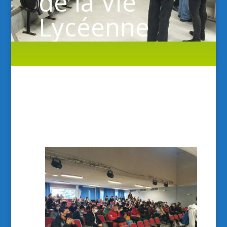
de la Vie
Lycéenne
(CVL)
par
0140017T
|
Oct 1, 2021
|
Vie Scolaire