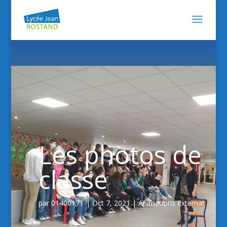
Les photos de
classe
par
0140017T
|
Oct 7, 2021
|
Animations Externat