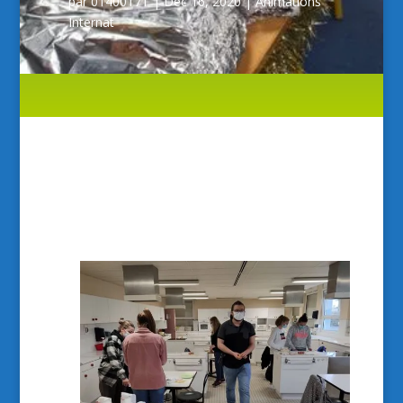
par
0140017T
|
Déc 16, 2020
|
Animations
Internat