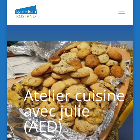
Atelier cuisine
avec julie
(AED)