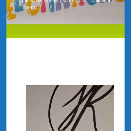
par
Sophie PERRIN
|
Sep 30, 2024
|
Animations
Internat