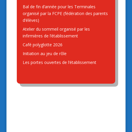
La soirée de Noël
Bal de fin d’année pour les Terminales
organisé par la FCPE (fédération des parents
d’élèves)
Atelier du sommeil organisé par les
infirmières de l’établissement
Café polyglotte 2026
Initiation au jeu de rôle
Les portes ouvertes de l’établissement