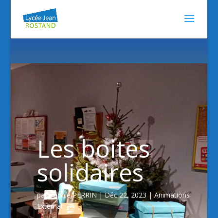
Les boites
solidaires
par
Sophie PERRIN
|
Déc 22, 2023
|
Animations
Externat