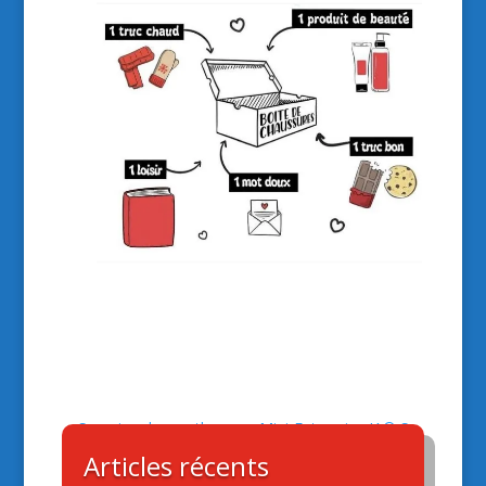
Semaine des maths
Mini-Entreprise IA® S
2022
– Février 2025
Articles récents